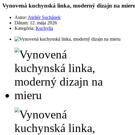
Vynovená kuchynská linka, moderný dizajn na mier
Autor:
Ateliér Suchánek
Dátum:
12. mája 2026
Kategória:
Kuchyňa