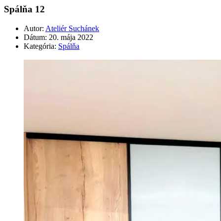
Spálňa 12
Autor:
Ateliér Suchánek
Dátum:
20. mája 2022
Kategória:
Spálňa